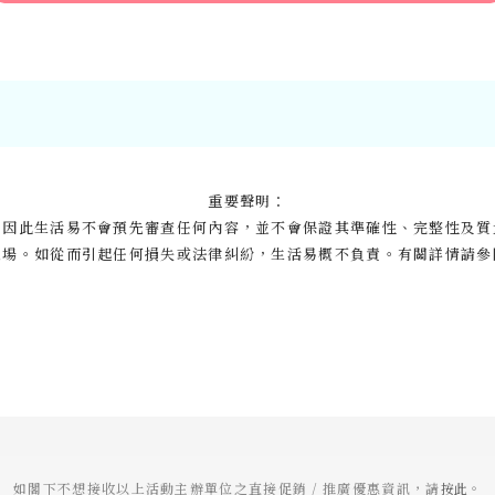
重要聲明：
，因此生活易不會預先審查任何內容，並不會保證其準確性、完整性及質
立場。如從而引起任何損失或法律糾紛，生活易概不負責。有關詳情請參
如閣下不想接收以上活動主辦單位之直接促銷 / 推廣優惠資訊，請
按此
。