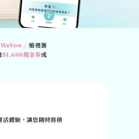
WeVow」
婚禮籌
達
$1,600現金券
或
的靈活體驗，讓您隨時將積