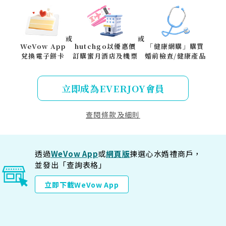
或
或
WeVow App
hutchgo以優惠價
「健康網購」購買
兌換電子餅卡
訂購蜜月酒店及機票
婚前檢查/健康產品
立即成為EVERJOY會員​
查閱條款及細則
透過
WeVow App
或
網頁版
揀選心水婚禮商戶，
並發出「查詢表格」
立即下載WeVow App​