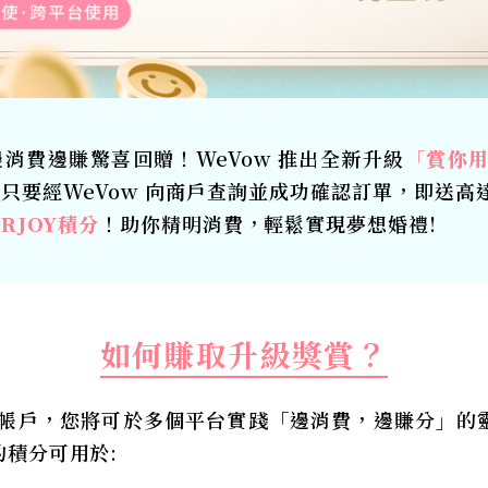
消費邊賺驚喜回贈！WeVow 推出全新升級
「賞你用
只要經WeVow 向商戶查詢並成功確認訂單，即送高
ERJOY積分
！助你精明消費，輕鬆實現夢想婚禮!​​
如何賺取升級獎賞？
 會員帳戶，您將可於多個平台實踐「邊消費，邊賺分」
積分可用於:​