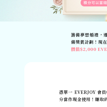
籌備夢想婚禮，邊
備獎賞計劃！現在
價值$2,000 EV
憑單一 EVERJOY
分當作現金使用！​賺取的