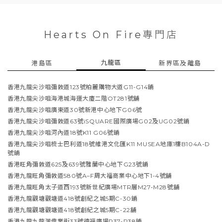
Hearts On Fire專門店
九龍區
港島區
新界區及離島
香港九龍尖沙咀彌敦道123號柏麗購物大道G11-G14鋪
香港九龍尖沙咀海港城海運大廈二階OT281號舖
香港九龍尖沙咀廣東道30號新港中心地下G06號
香港九龍尖沙咀彌敦道63號iSQUARE國際廣場G02及UG02號鋪
香港九龍尖沙咀河內道18號K11 G06號鋪
香港九龍尖沙咀梳士巴利道18號維港文化匯K11 MUSEA地庫1樓B104A-D
號鋪
香港旺角彌敦道625及639號雅蘭中心地下G23號鋪
香港九龍旺角彌敦道580號A–F周大福商業中心地下1-4號舖
香港九龍旺角太子道西193號新世紀廣場MTR層M27-M28號舖
香港九龍觀塘觀塘道418號創紀之城5期C-30鋪
香港九龍觀塘觀塘道418號創紀之城5期C-22舖
香港九龍九龍灣偉業街33號德福廣場P37-P38鋪