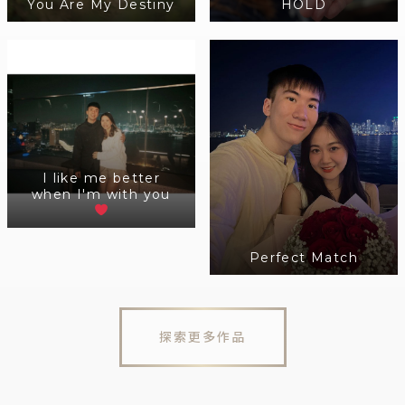
You Are My Destiny
HOLD
I like me better
when I'm with you
Perfect Match
探索更多作品