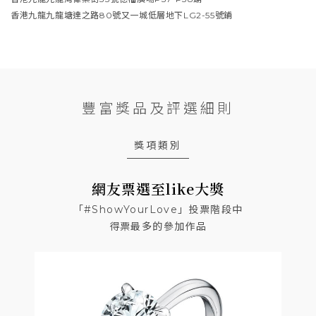
香港九龍九龍塘達之路80號又一城低層地下LG2-55號鋪
豐富獎品及評選細則
獎項類別
網友票選至like大獎
「#ShowYourLove」投票階段中
得票最多的參加作品