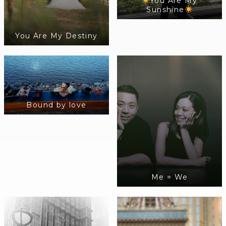
You Are My
Sunshine
You Are My Destiny
Bound by love
Me = We