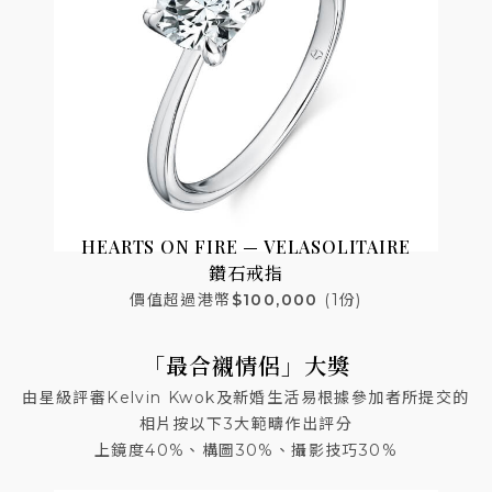
HEARTS ON FIRE — VELA
SOLITAIRE
鑽石戒指
價值超過港幣
$100,000
(1份)
「最合襯情侶」大獎
由星級評審Kelvin Kwok及新婚生活易
根據參加者所提交的
相片按
以下3大範疇作出評分
上鏡度40%、構圖30%、攝影技巧30%