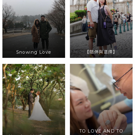
【陪伴與選擇】
Snowing Love
TO LOVE AND TO