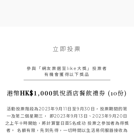
立即投票
參與「網友票選至like大獎」投票者
有機會獲得以下獎品
港幣
1,000
凱悅酒店餐飲禮券 (
份)
HK$
10
活動投票階段為2023年9月11日至9月30日，投票期間的第
一及第二個星期三，
即2023年9月13日、2023年9月20日
之上午十時開始，將計算當日首5名成功
投票之參加者為得獎
者。
名額有限，先到先得，一切時間以生活易伺服器接收為