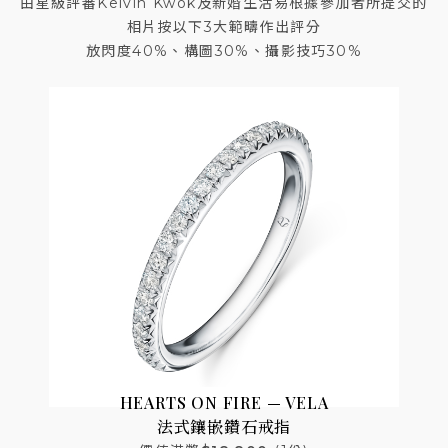
由星級評審Kelvin Kwok及新婚生活易
根據參加者所提交的
相片按
以下3大範疇作出評分
放閃度40%、構圖30%、攝影技巧30%
HEARTS ON FIRE — VELA
法式鑲嵌鑽石戒指