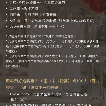
五磅/八磅結婚蛋糕供席前酒會享用
每席奉送香檳乙瓶
酒店朱古力回禮禮物半價優惠
額外兩小時平治房車接送服務 (只限於中式/西式晚宴)
LED幕牆背景（僅限選用一張圖片）
* 只適用於由即日起至2025年8月31日舉行之婚宴。
* 凡預訂中式午宴/晚宴酒席十席或以上﹐可自選以上其中兩項額外禮
遇；凡預訂中式午宴/晚宴酒席十五席或以上，可自選以上其中三項額
外禮遇。
* 凡預訂西式午宴/晚宴酒席100人或以上，可自選以上其中兩項額外
禮遇；凡預訂西式午宴/晚宴酒席150人或以上，可自選以上其中三項
額外禮遇。
即場預訂婚宴至少10圍（中式婚宴）或100人（西式
婚宴），
即可選以下一項禮遇：
The Aubrey日式居酒屋雙人晚餐（每位價值超過
HK$1,300）
文華扒房及酒吧雙人5晚餐道菜晚餐（每位價值超過