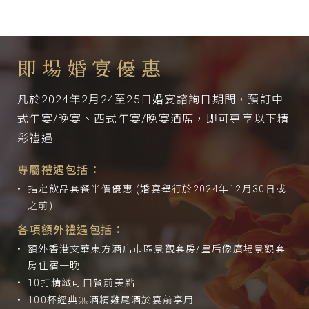
即場婚宴優惠
凡於2024年2月24至25日婚宴諮詢日期間，預訂中
式午宴/
晚宴、西式午宴/晚宴酒席，即可專享以下精
彩禮遇
專屬禮遇包括：
指定飲品套餐半價優惠 (婚宴舉行於2024年12月30日或
之前)
各項額外禮遇包括：
額外香港文華東方酒店市區景觀套房/皇后像廣場景觀套
房住宿一晚
10打精緻可口餐前美點
100杯經典無酒精雞尾酒於宴前享用