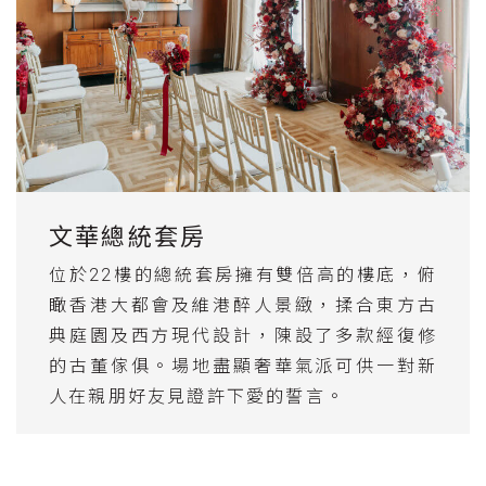
文華總統套房
位於22樓的總統套房擁有雙倍高的樓底，俯
瞰香港大都會及維港醉人景緻，揉合東方古
典庭園及西方現代設計，陳設了多款經復修
的古董傢俱。場地盡顯奢華氣派可供一對新
人在親朋好友見證許下愛的誓言。