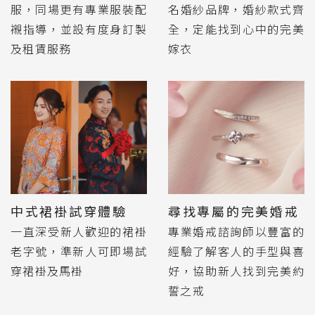
服，同場更有專業服裝配
名婚紗品牌，婚紗款式齊
襯指導，並設有度身訂製
全，定能找到心中的完美
及租賃服務
嫁衣
中式裙褂試穿體驗
尋找專屬的完美婚戒
一直深受新人歡迎的裙褂
專業婚戒諮詢師以豐富的
老字號，準新人可即場試
經驗了解客人的手型與喜
穿裙褂及馬褂
好，協助新人找到完美約
誓之戒