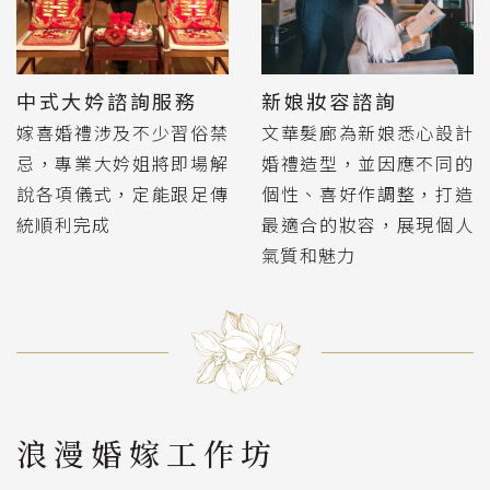
中式大妗諮詢服務
新娘妝容諮詢
嫁喜婚禮涉及不少習俗禁
文華髮廊為新娘悉心設計
忌，專業大妗姐將即場解
婚禮造型，並因應不同的
說各項儀式，定能跟足傳
個性、喜好作調整，打造
統順利完成
最適合的妝容，展現個人
氣質和魅力
浪漫婚嫁工作坊