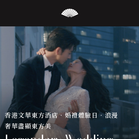
香港文華東方酒店•婚禮體驗日•浪漫
奢華盡顯東方美