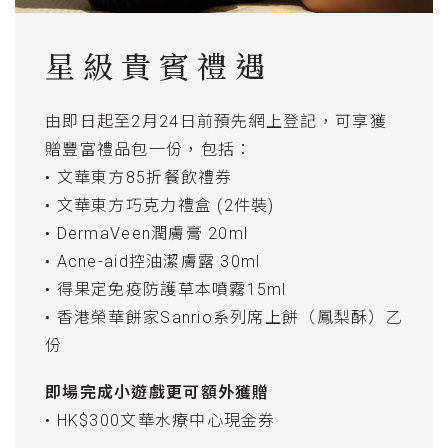
星級貴賓禮遇
由即日起至2月24日前預先網上登記，可享獲
贈豐富禮品包一份，包括：
• 文華東方85折餐飲禮券
• 文華東方巧克力禮盒 (2件裝)
• DermaVeen潤膚膏 20ml
• Acne-aid控油潔膚露 30ml
• 得果定免疫防護草本噴霧15ml
• 香港榮華餅家Sanrio系列席上餅（鳳梨酥）乙
份
即場完成小遊戲更可額外獲贈
• HK$300文華水療中心現金券