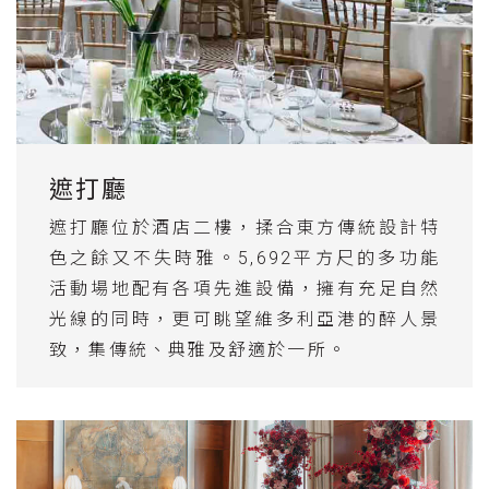
遮打廳
遮打廳位於酒店二樓，揉合東方傳統設計特
色之餘又不失時雅。5,692平方尺的多功能
活動場地配有各項先進設備，擁有充足自然
光線的同時，更可眺望維多利亞港的醉人景
致，集傳統、典雅及舒適於一所。