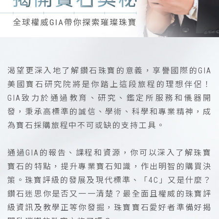
渴望更深入地了解鑽石珠寶的意義，享譽國際的GIA
美國寶石研究院將是你踏上這段旅程的理想伴侶！
GIA致力於通過教育、研究、鑑定所服務和儀器開
發，秉承高標準的誠信、學術、科學和專業精神，成
為寶石採購旅程中不可或缺的支持工具。
通過GIA的報告、課程和資源，你可以深入了解珠寶
寶石的特點，提升專業寶石知識，作出明智的購買決
策。珠寶評級的發展及現代標準、「4C」又是什麼？
鑽石迷思你是否又一一清楚？最全面且權威的珠寶評
級資訊及教學正等你發掘，珠寶寶石愛好者準備好揭