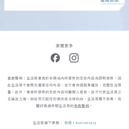
繼續閱讀
貴之路」，就要學懂提升鑽石鑑賞能力！以下將
介紹GIA美國寶石研究院、鑽石淨度等級表與保
養貼士，並為你量身打造4大寵愛法則，同場加
映珠寶設計證書、應用珠寶家TM等課程推介，讓
你由內而外散發自信光芒。
瀏覽更多
重要聲明：生活易會員於本網站內所發表的全部內容為即時更新，因
此生活易不會預先審查任何內容，並不會保證其準確性、完整性及質
量。此外，會員所發表的全部內容均屬個人意見，並不代表生活易之
言論及立場。如從而引起任何損失或法律糾紛，生活易概不負責。有
關詳情請參閱生活易的
免責聲明
。
生活易旗下業務：
新婚
|
Anniversary